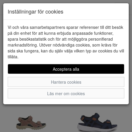
Downstairs - Vimmerby
Toggl
Inställningar för cookies
navig
Visa filter
Vi och våra samarbetspartners sparar referenser till ditt besök
på din enhet för att kunna erbjuda anpassade funktioner,
Dam -
spara besöksstatistik och för att möjliggöra personifierad
marknadsföring. Utöver nödvändiga cookies, som krävs för
Sandaletter/Sandaler (77
sida ska fungera, kan du själv välja vilken typ av cookies du vill
tillåta.
artiklar)
Acceptera alla
Sortera efter:
Hantera cookies
Läs mer om cookies