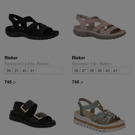
Rieker
Rieker
Sandalerna från Rieker.
Sandaler från Rieker.
36
37
40
41
36
37
38
39
40
41
745 ;-
745 ;-