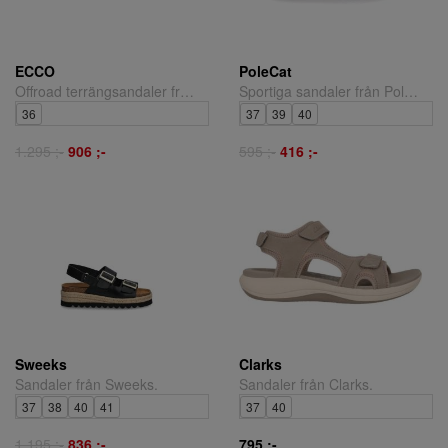
ECCO
PoleCat
Offroad terrängsandaler från Ecco.
Sportiga sandaler från PoleCat.
36
37
39
40
1.295 ;-
906 ;-
595 ;-
416 ;-
Sweeks
Clarks
Sandaler från Sweeks.
Sandaler från Clarks.
37
38
40
41
37
40
1.195 ;-
836 ;-
795 ;-