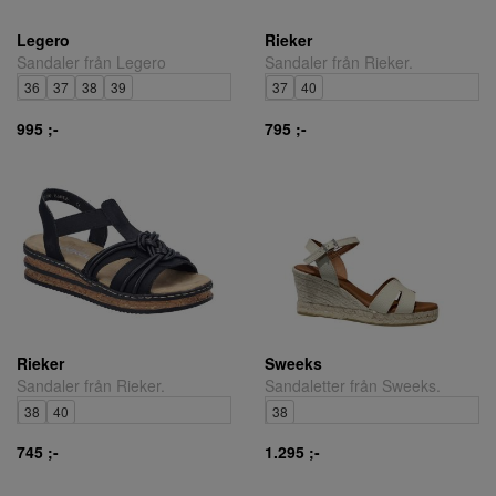
Legero
Rieker
Sandaler från Legero
Sandaler från Rieker.
36
37
38
39
37
40
995 ;-
795 ;-
Rieker
Sweeks
Sandaler från Rieker.
Sandaletter från Sweeks.
38
40
38
745 ;-
1.295 ;-