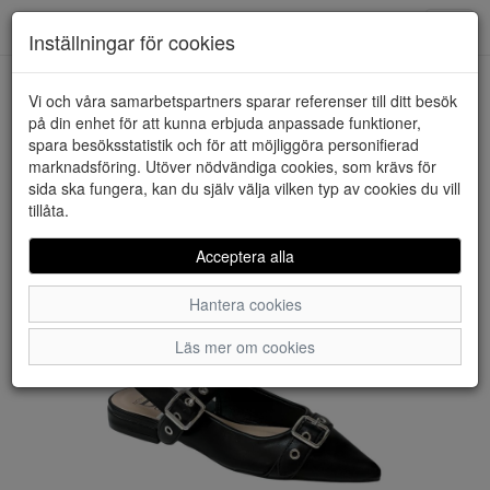
Downstairs - Vimmerby
Toggl
Inställningar för cookies
navig
Vi och våra samarbetspartners sparar referenser till ditt besök
HEM
DONNA GIRL
på din enhet för att kunna erbjuda anpassade funktioner,
spara besöksstatistik och för att möjliggöra personifierad
marknadsföring. Utöver nödvändiga cookies, som krävs för
sida ska fungera, kan du själv välja vilken typ av cookies du vill
tillåta.
Acceptera alla
Hantera cookies
Läs mer om cookies