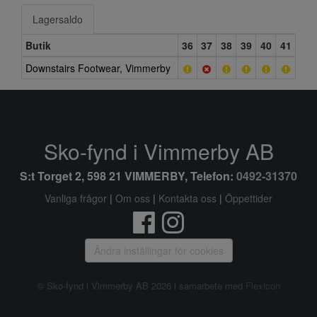
Lagersaldo
Butik
36
37
38
39
40
41
Downstairs Footwear, Vimmerby
Sko-fynd i Vimmerby AB
S:t Torget 2, 598 21 VIMMERBY, Telefon:
0492-31370
Vanliga frågor
|
Om oss
|
Kontakta oss
|
Öppettider
Ändra inställingar för cookies
© Sko-fynd i Vimmerby AB 2026 i samarbete med
Flexicon