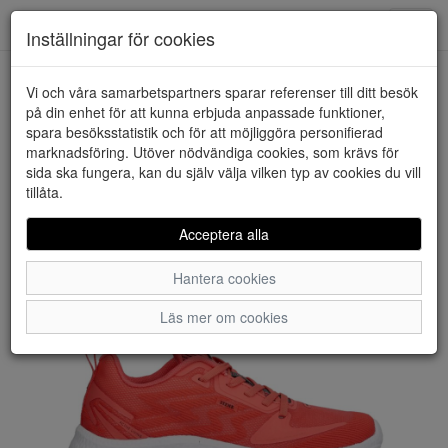
Downstairs - Vimmerby
Toggl
Inställningar för cookies
navig
Vi och våra samarbetspartners sparar referenser till ditt besök
HEM
STENK
på din enhet för att kunna erbjuda anpassade funktioner,
spara besöksstatistik och för att möjliggöra personifierad
marknadsföring. Utöver nödvändiga cookies, som krävs för
sida ska fungera, kan du själv välja vilken typ av cookies du vill
tillåta.
Acceptera alla
Hantera cookies
Läs mer om cookies