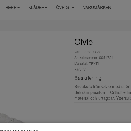
HERR
KLÄDER
ÖVRIGT
VARUMÄRKEN
Oivio
Varumärke: Oivio
Artikelnummer: 0051724
Material: TEXTIL
Färg: Vit
Beskrivning
Sneakers från Oivio med snörn
Bekväm passform. Ortholite inn
material och urtagbar. Ytters
ningar för cookies