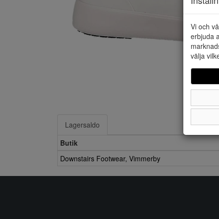
Vi och vå
erbjuda a
marknads
välja vilk
Lagersaldo
Butik
Downstairs Footwear, Vimmerby