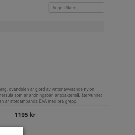
ing, ovandelen är gjord av vattenavvisande nylon.
ersula som är andningsbar, antibakteriell, återvunnet
ulan är stötdämpanda EVA med bra grepp.
1195 kr