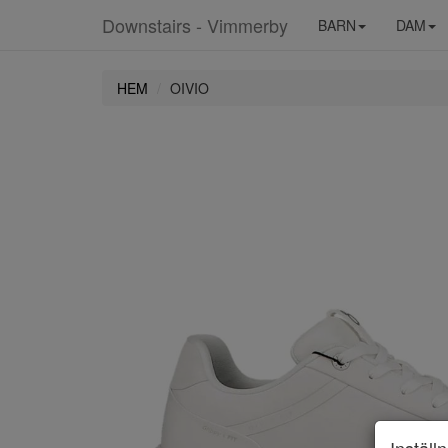
Downstairs - Vimmerby
BARN
DAM
HEM
OIVIO
Inställ