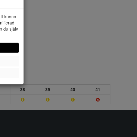
att kunna
nifierad
n du själv
7
38
39
40
41