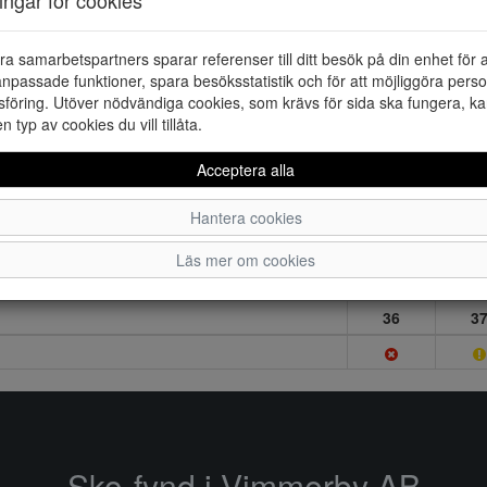
ra samarbetspartners sparar referenser till ditt besök på din enhet för 
npassade funktioner, spara besöksstatistik och för att möjliggöra perso
föring. Utöver nödvändiga cookies, som krävs för sida ska fungera, ka
en typ av cookies du vill tillåta.
Acceptera alla
Hantera cookies
Läs mer om cookies
36
3
Sko-fynd i Vimmerby AB