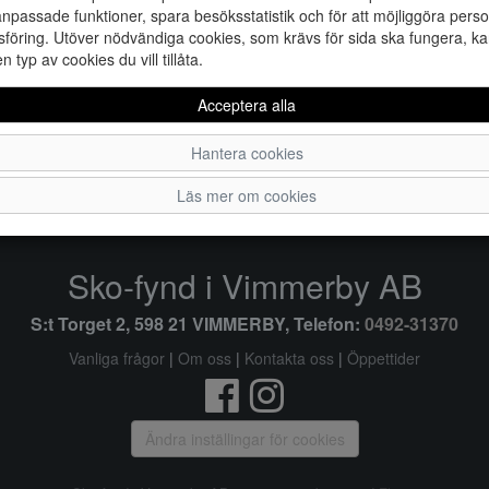
npassade funktioner, spara besöksstatistik och för att möjliggöra perso
föring. Utöver nödvändiga cookies, som krävs för sida ska fungera, ka
en typ av cookies du vill tillåta.
Acceptera alla
36
3
Hantera cookies
Läs mer om cookies
Sko-fynd i Vimmerby AB
S:t Torget 2, 598 21 VIMMERBY, Telefon:
0492-31370
Vanliga frågor
|
Om oss
|
Kontakta oss
|
Öppettider
Ändra inställingar för cookies