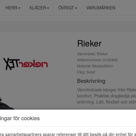
HERR
KLÄDER
ÖVRIGT
VARUMÄRKEN
Rieker
Varumärke: Rieker
Artikelnummer: 0120490
Material: Mocka/Skinn
Färg: Svart
Beskrivning
Varmfodrade kängor från Rieke
komfort. Praktisk dragkedja på
snörning. Lätt, flexibel och st
ningar för cookies
ra samarbetspartners sparar referenser till ditt besök på din enhet för 