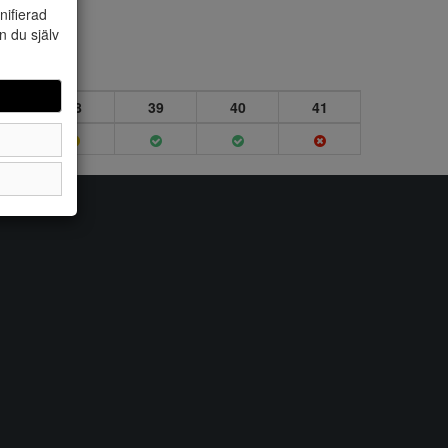
nifierad
n du själv
7
38
39
40
41