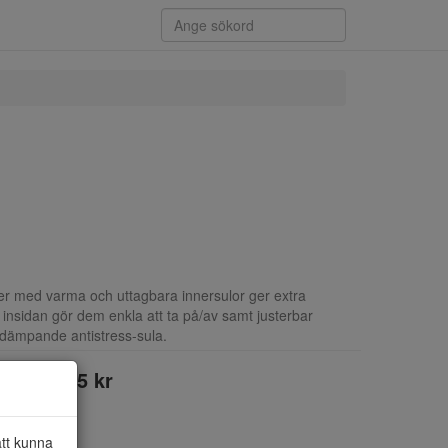
r med varma och uttagbara innersulor ger extra
 insidan gör dem enkla att ta på/av samt justerbar
ötdämpande antistress-sula.
995 kr
att kunna