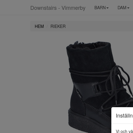
Downstairs - Vimmerby
BARN
DAM
HEM
RIEKER
Inställ
Vi och vå