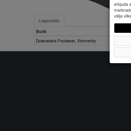
erbjuda a
marknads
välja vilk
Lagersaldo
Butik
Downstairs Footwear, Vimmerby