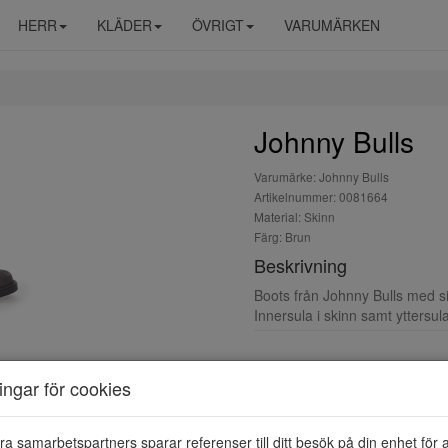
HERR
KLÄDER
ÖVRIGT
VARUMÄRKEN
Johnny Bulls
Varumärke: Johnny Bulls
Artikelnummer: 0081664
Material: Skinn
Färg: Brun
Beskrivning
Boots från Johnny Bulls med s
Innersula i skinn samt yttersul
ningar för cookies
ra samarbetspartners sparar referenser till ditt besök på din enhet för 