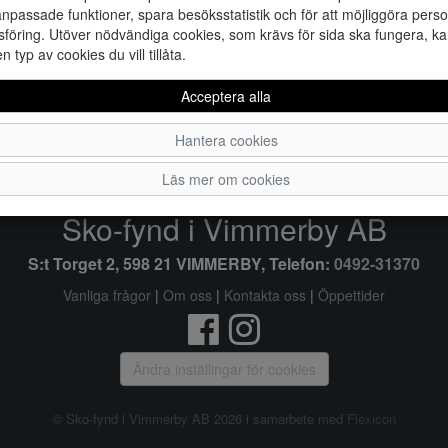
npassade funktioner, spara besöksstatistik och för att möjliggöra perso
föring. Utöver nödvändiga cookies, som krävs för sida ska fungera, ka
en typ av cookies du vill tillåta.
36
Acceptera alla
Hantera cookies
Läs mer om cookies
Sko-fynd i Vimmerby AB
S:t Torget 2, 598 21 VIMMERBY, Telefon:
0492-31370
Vanliga frågor
|
Om oss
|
Kontakta oss
|
Öppettider
Ändra inställingar för cookies
© Sko-fynd i Vimmerby AB 2026 i samarbete med
Flexicon