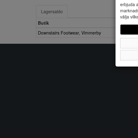
erbjuda a
marknads
Lagersaldo
välja vilk
Butik
Downstairs Footwear, Vimmerby