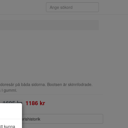
idoresår på båda sidorna. Bootsen är skinnfodrade.
a i gummi.
1695 kr
1186 kr
Visa prishistorik
att kunna