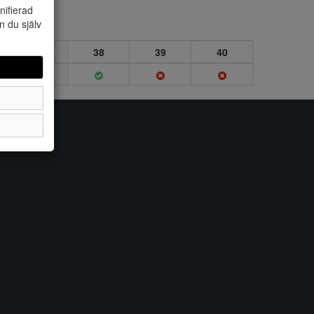
nifierad
n du själv
37
38
39
40