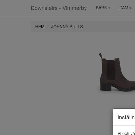
Downstairs - Vimmerby
BARN
DAM
HEM
JOHNNY BULLS
Inställ
Vi och vå