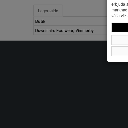
erbjuda a
marknads
Lagersaldo
välja vilk
Butik
Downstairs Footwear, Vimmerby