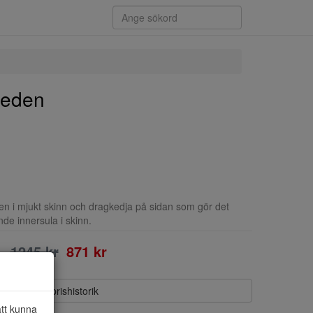
weden
en i mjukt skinn och dragkedja på sidan som gör det
nde innersula i skinn.
1245 kr
871 kr
Visa prishistorik
att kunna