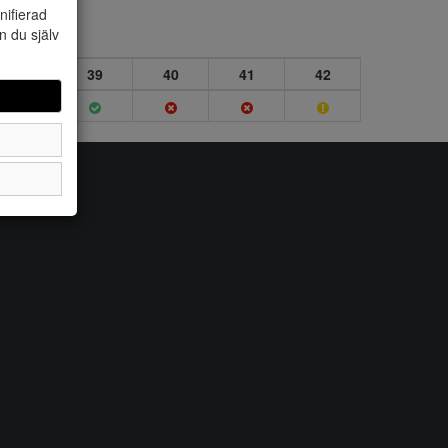
nifierad
n du själv
38
39
40
41
42