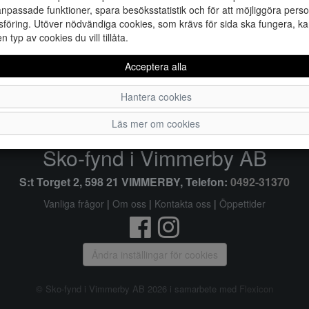
npassade funktioner, spara besöksstatistik och för att möjliggöra perso
föring. Utöver nödvändiga cookies, som krävs för sida ska fungera, ka
en typ av cookies du vill tillåta.
36
37
Acceptera alla
Hantera cookies
Läs mer om cookies
Sko-fynd i Vimmerby AB
S:t Torget 2, 598 21 VIMMERBY, Telefon:
0492-31370
Vanliga frågor
|
Om oss
|
Kontakta oss
|
Öppettider
Ändra inställingar för cookies
© Sko-fynd i Vimmerby AB 2026 i samarbete med
Flexicon