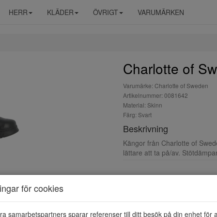
HERR
KLÄDER
ÖVRIGT
VARUMÄRKEN
Charlotte of S
Varumärke: Charlotte of Sweden
Artikelnummer: 0081642
Material: Skinn
Färg: Svart
Beskrivning
Kängor från Charlotte of Swed
lättare att ta på/av. Stötdämpa
ningar för cookies
ra samarbetspartners sparar referenser till ditt besök på din enhet för 