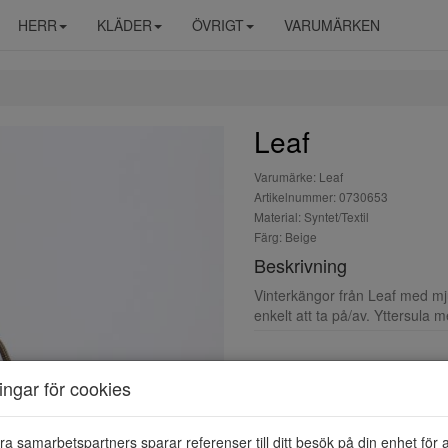
HERR
KLÄDER
ÖVRIGT
VARUMÄRKEN
Leaf
Varumärke: Leaf
Artikelnummer: 0730653
Material: Syntet/Textil
Färg: Beige
Beskrivning
Vinterkängor från Leaf med m
enkelt att ta på/av. Yttersula
ningar för cookies
ra samarbetspartners sparar referenser till ditt besök på din enhet för 