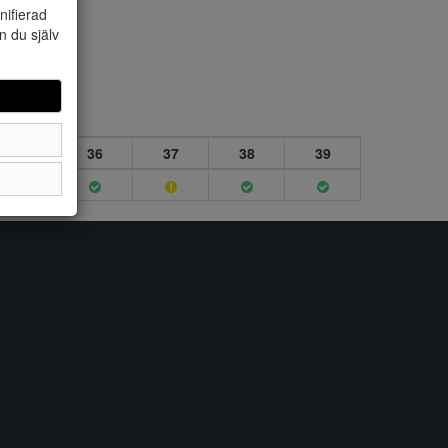
nifierad
n du själv
35
36
37
38
39