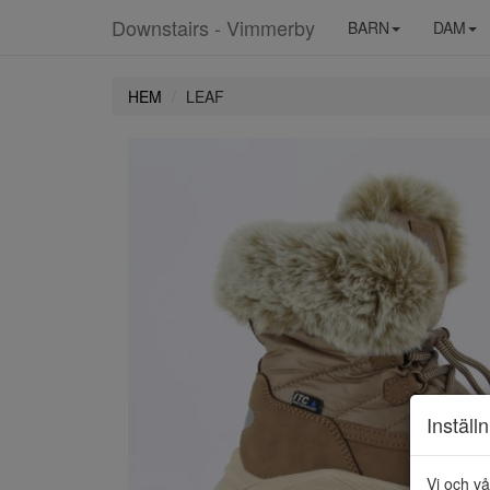
Downstairs - Vimmerby
BARN
DAM
HEM
LEAF
Inställ
Vi och vå