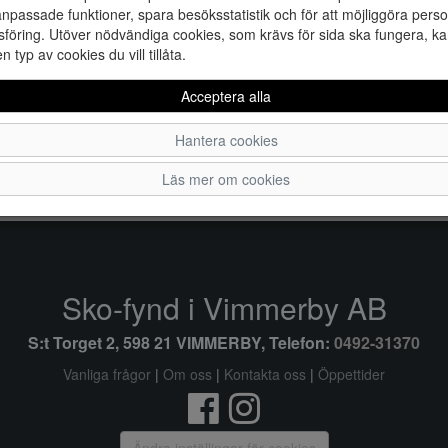
npassade funktioner, spara besöksstatistik och för att möjliggöra perso
föring. Utöver nödvändiga cookies, som krävs för sida ska fungera, ka
en typ av cookies du vill tillåta.
Acceptera alla
Hantera cookies
33
34
Läs mer om cookies
Sko-fynd i Vimmerby AB
S:t Torget 2, 598 21 VIMMERBY, Telefon:
0492-31370
Vanliga frågor
|
Om oss
|
Kontakta oss
|
Öppettider