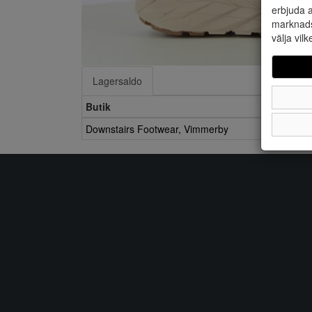
erbjuda a
marknads
välja vilk
Lagersaldo
Butik
Downstairs Footwear, Vimmerby