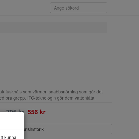
juk fuskpäls som värmer, snabbsnörning som gör det
 med bra grepp. ITC-teknologin gör dem vattentäta.
795 kr
556 kr
Visa prishistorik
att kunna