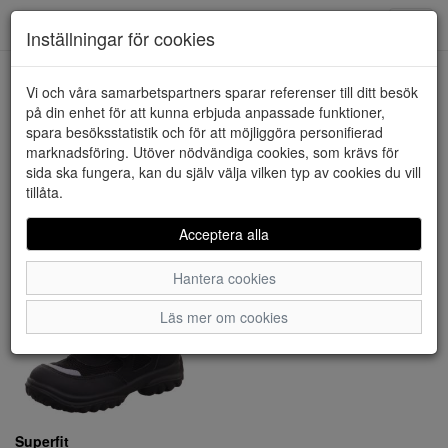
Downstairs - Vimmerby
Toggl
Inställningar för cookies
navig
Visa filter
Vi och våra samarbetspartners sparar referenser till ditt besök
på din enhet för att kunna erbjuda anpassade funktioner,
Superfit (1 artiklar)
spara besöksstatistik och för att möjliggöra personifierad
marknadsföring. Utöver nödvändiga cookies, som krävs för
sida ska fungera, kan du själv välja vilken typ av cookies du vill
Sortera efter:
tillåta.
Acceptera alla
Hantera cookies
Läs mer om cookies
Superfit