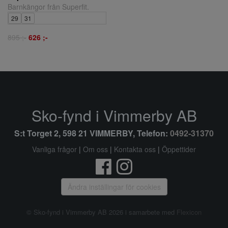
Barnkängor från Superfit.
29
31
895 ;-
626 ;-
Sko-fynd i Vimmerby AB
S:t Torget 2, 598 21 VIMMERBY, Telefon:
0492-31370
Vanliga frågor
|
Om oss
|
Kontakta oss
|
Öppettider
Ändra inställingar för cookies
© Sko-fynd i Vimmerby AB 2026 i samarbete med
Flexicon