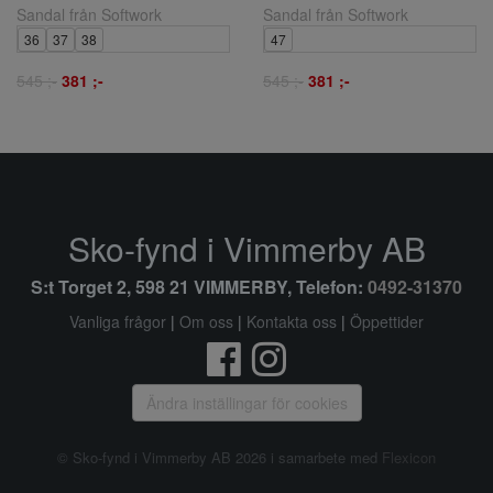
Sandal från Softwork
Sandal från Softwork
36
37
38
47
545 ;-
381 ;-
545 ;-
381 ;-
Sko-fynd i Vimmerby AB
S:t Torget 2, 598 21 VIMMERBY, Telefon:
0492-31370
Vanliga frågor
|
Om oss
|
Kontakta oss
|
Öppettider
Ändra inställingar för cookies
© Sko-fynd i Vimmerby AB 2026 i samarbete med
Flexicon