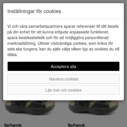
Downstairs - Vimmerby
Toggl
Inställningar för cookies
navig
Visa filter
Vi och våra samarbetspartners sparar referenser till ditt besök
på din enhet för att kunna erbjuda anpassade funktioner,
Softwork (2 artiklar)
spara besöksstatistik och för att möjliggöra personifierad
marknadsföring. Utöver nödvändiga cookies, som krävs för
sida ska fungera, kan du själv välja vilken typ av cookies du vill
Sortera efter:
tillåta.
Acceptera alla
Hantera cookies
Läs mer om cookies
Softwork
Softwork