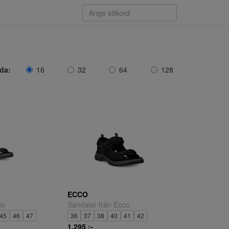
ida:
16
32
64
128
ECCO
co
Sandaler från Ecco.
45
46
47
36
37
38
40
41
42
1.295 ;-