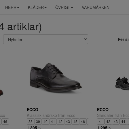
HERR
KLÄDER
ÖVRIGT
VARUMÄRKEN
artiklar)
Per s
ECCO
ECCO
cco
Klassisk snörsko från Ecco.
Sandaler från Ec
46
38
39
40
41
42
43
45
46
47
41
42
43
44
1.395 ;-
1.295 ;-