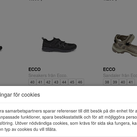
ECCO
ECCO
Sneakers från Ecco.
Sandaler från Ec
40
41
42
43
44
45
46
38
39
40
41
1.295 ;-
1.295 ;-
ningar för cookies
ra samarbetspartners sparar referenser till ditt besök på din enhet för 
npassade funktioner, spara besöksstatistik och för att möjliggöra perso
föring. Utöver nödvändiga cookies, som krävs för sida ska fungera, ka
en typ av cookies du vill tillåta.