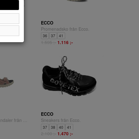
ECCO
co.
Promenadsko från Ecco.
36
37
41
1.595 ;-
1.116 ;-
ECCO
Offroad terrängsandaler från Ecco.
Sneakers från Ecco.
37
38
40
41
2.100 ;-
1.470 ;-