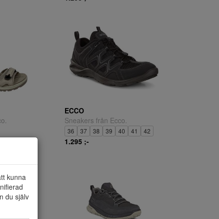
ECCO
co.
Sneakers från Ecco.
36
37
38
39
40
41
42
1.295 ;-
att kunna
nifierad
n du själv