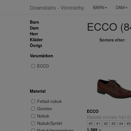
Downstairs - Vimmerby
BARN
DAM
ECCO (84 
Barn
Dam
Herr
Kläder
Sortera efter:
Övrigt
Varumärken
ECCO
Material
Fettad nubuk
Goretex
ECCO
Nubuk
Klassisk snörsko från E
Nubuk/Syntet
40
41
42
43
44
45
1.395 ;-
Nubuk/texmembran