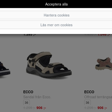
Acceptera alla
Hantera cookies
ECCO
ECCO
Promenadskor från Ecco.
Sneakers från Ec
Läs mer om cookies
41
42
43
44
37
40
41
1.395 ;-
1.495 ;-
1.046 ;-
ECCO
ECCO
Sandal från Ecco.
36
36
1.295 ;-
906 ;-
1.295 ;-
906 ;-