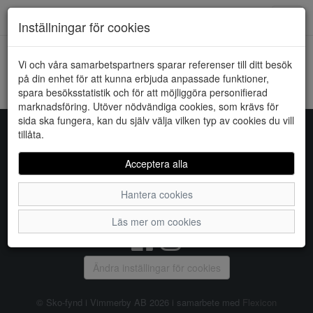
Downstairs - Vimmerby
Toggl
Inställningar för cookies
navig
Vi och våra samarbetspartners sparar referenser till ditt besök
HEM
LYCKE
på din enhet för att kunna erbjuda anpassade funktioner,
spara besöksstatistik och för att möjliggöra personifierad
Kunde inte hitta några artiklar...
marknadsföring. Utöver nödvändiga cookies, som krävs för
sida ska fungera, kan du själv välja vilken typ av cookies du vill
tillåta.
Sko-fynd i Vimmerby AB
Acceptera alla
S:t Torget 2, 598 21 VIMMERBY, Telefon:
0492-31370
Hantera cookies
Vanliga frågor
|
Om oss
|
Kontakta oss
|
Öppettider
Läs mer om cookies
Ändra inställingar för cookies
© Sko-fynd i Vimmerby AB 2026 i samarbete med
Flexicon