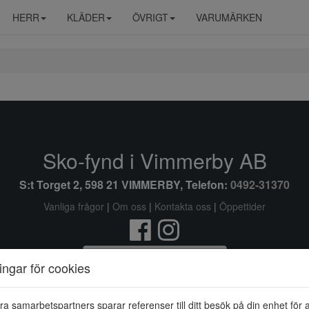
HERR
KLÄDER
ÖVRIGT
VARUMÄRKEN
Sko-fynd i Vimmerby AB
S:t Torget 2, 598 21 VIMMERBY, Telefon:
0492-31370
Vanliga frågor
|
Om oss
|
Kontakta oss
|
Öppettider
Ändra inställingar för cookies
ningar för cookies
© Sko-fynd i Vimmerby AB 2026 i samarbete med
Flexicon
ra samarbetspartners sparar referenser till ditt besök på din enhet för 