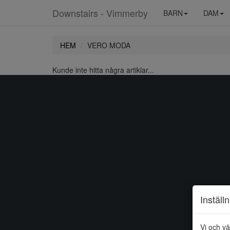
Downstairs - Vimmerby
BARN
DAM
HEM
VERO MODA
Kunde inte hitta några artiklar...
Inställ
Vi och vå