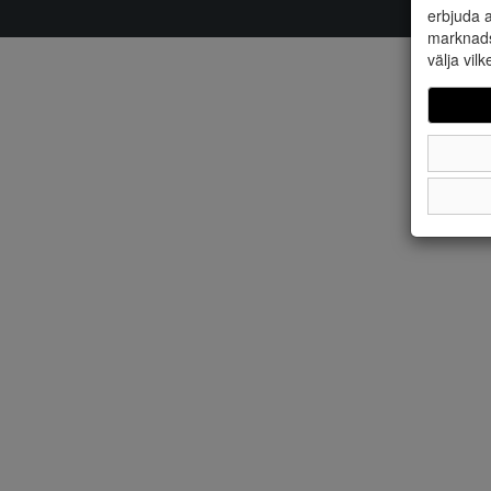
erbjuda a
marknads
välja vilk