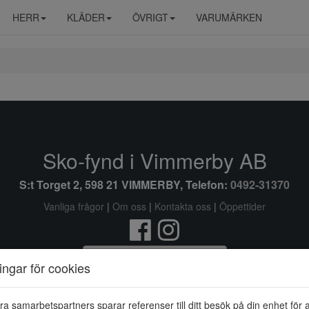
HERR
KLÄDER
ÖVRIGT
VARUMÄRKEN
Sko-fynd i Vimmerby AB
S:t Torget 2, 598 21 VIMMERBY, Telefon:
0492-31370
Vanliga frågor
|
Om oss
|
Kontakta oss
|
Öppettider
Ändra inställingar för cookies
ningar för cookies
© Sko-fynd i Vimmerby AB 2026 i samarbete med
Flexicon
ra samarbetspartners sparar referenser till ditt besök på din enhet för 