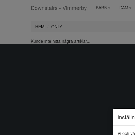
Downstairs - Vimmerby
BARN
DAM
HEM
ONLY
Kunde inte hitta några artiklar...
Inställ
Vi och vå