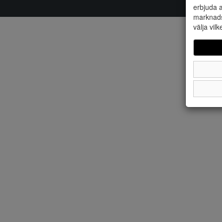
erbjuda a
marknads
välja vilk