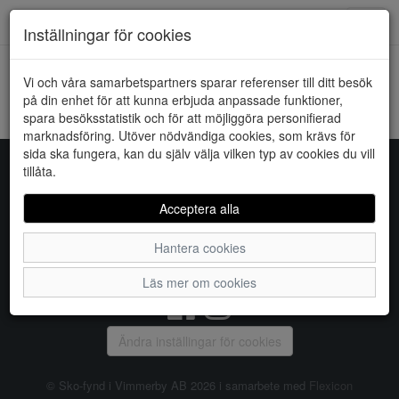
Downstairs - Vimmerby
Toggl
Inställningar för cookies
navig
Vi och våra samarbetspartners sparar referenser till ditt besök
HEM
ONLY
på din enhet för att kunna erbjuda anpassade funktioner,
spara besöksstatistik och för att möjliggöra personifierad
Kunde inte hitta några artiklar...
marknadsföring. Utöver nödvändiga cookies, som krävs för
sida ska fungera, kan du själv välja vilken typ av cookies du vill
tillåta.
Sko-fynd i Vimmerby AB
Acceptera alla
S:t Torget 2, 598 21 VIMMERBY, Telefon:
0492-31370
Hantera cookies
Vanliga frågor
|
Om oss
|
Kontakta oss
|
Öppettider
Läs mer om cookies
Ändra inställingar för cookies
© Sko-fynd i Vimmerby AB 2026 i samarbete med
Flexicon