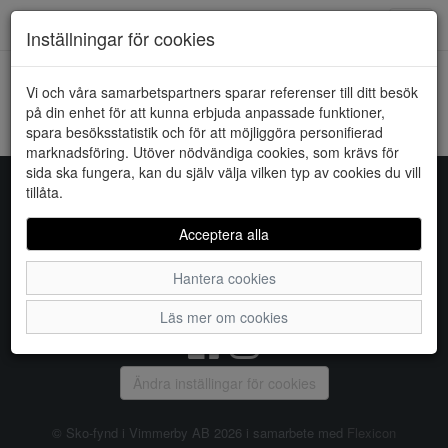
Downstairs - Vimmerby
Toggl
Inställningar för cookies
navig
Vi och våra samarbetspartners sparar referenser till ditt besök
HEM
JACQUELINE DE YONG
på din enhet för att kunna erbjuda anpassade funktioner,
spara besöksstatistik och för att möjliggöra personifierad
Kunde inte hitta några artiklar...
marknadsföring. Utöver nödvändiga cookies, som krävs för
sida ska fungera, kan du själv välja vilken typ av cookies du vill
tillåta.
Sko-fynd i Vimmerby AB
Acceptera alla
S:t Torget 2, 598 21 VIMMERBY, Telefon:
0492-31370
Hantera cookies
Vanliga frågor
|
Om oss
|
Kontakta oss
|
Öppettider
Läs mer om cookies
Ändra inställingar för cookies
© Sko-fynd i Vimmerby AB 2026 i samarbete med
Flexicon