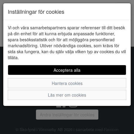
Downstairs - Vimmerby
Toggl
Inställningar för cookies
navig
Vi och våra samarbetspartners sparar referenser till ditt besök
HEM
JACQUELINE DE YONG
på din enhet för att kunna erbjuda anpassade funktioner,
spara besöksstatistik och för att möjliggöra personifierad
Kunde inte hitta några artiklar...
marknadsföring. Utöver nödvändiga cookies, som krävs för
sida ska fungera, kan du själv välja vilken typ av cookies du vill
tillåta.
Sko-fynd i Vimmerby AB
Acceptera alla
S:t Torget 2, 598 21 VIMMERBY, Telefon:
0492-31370
Hantera cookies
Vanliga frågor
|
Om oss
|
Kontakta oss
|
Öppettider
Läs mer om cookies
Ändra inställingar för cookies
© Sko-fynd i Vimmerby AB 2026 i samarbete med
Flexicon