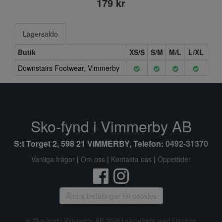
179 kr
Lagersaldo
Butik
XS/S
S/M
M/L
L/XL
Downstairs Footwear, Vimmerby
Sko-fynd i Vimmerby AB
S:t Torget 2, 598 21 VIMMERBY, Telefon:
0492-31370
Vanliga frågor
|
Om oss
|
Kontakta oss
|
Öppettider
Ändra inställingar för cookies
© Sko-fynd i Vimmerby AB 2026 i samarbete med
Flexicon