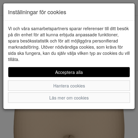
Downstairs - Vimmerby
Toggl
Inställningar för cookies
navig
Vi och våra samarbetspartners sparar referenser till ditt besök
HEM
PIECES
på din enhet för att kunna erbjuda anpassade funktioner,
spara besöksstatistik och för att möjliggöra personifierad
marknadsföring. Utöver nödvändiga cookies, som krävs för
sida ska fungera, kan du själv välja vilken typ av cookies du vill
tillåta.
Acceptera alla
Hantera cookies
Läs mer om cookies