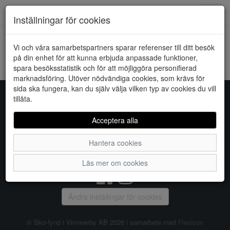
Downstairs - Vimmerby
Toggl
Inställningar för cookies
navig
Vi och våra samarbetspartners sparar referenser till ditt besök
HEM
JACQUELINE DE YONG
på din enhet för att kunna erbjuda anpassade funktioner,
spara besöksstatistik och för att möjliggöra personifierad
Kunde inte hitta några artiklar...
marknadsföring. Utöver nödvändiga cookies, som krävs för
sida ska fungera, kan du själv välja vilken typ av cookies du vill
tillåta.
Sko-fynd i Vimmerby AB
Acceptera alla
S:t Torget 2, 598 21 VIMMERBY, Telefon:
0492-31370
Hantera cookies
Vanliga frågor
|
Om oss
|
Kontakta oss
|
Öppettider
Läs mer om cookies
Ändra inställingar för cookies
© Sko-fynd i Vimmerby AB 2026 i samarbete med
Flexicon