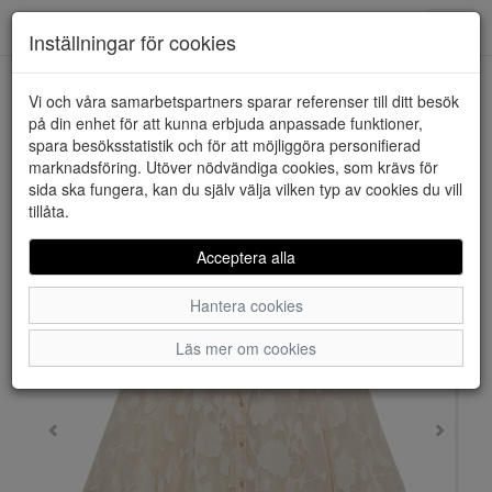
Downstairs - Vimmerby
Toggl
Inställningar för cookies
navig
Vi och våra samarbetspartners sparar referenser till ditt besök
HEM
VERO MODA
på din enhet för att kunna erbjuda anpassade funktioner,
spara besöksstatistik och för att möjliggöra personifierad
marknadsföring. Utöver nödvändiga cookies, som krävs för
sida ska fungera, kan du själv välja vilken typ av cookies du vill
tillåta.
Acceptera alla
Hantera cookies
Läs mer om cookies