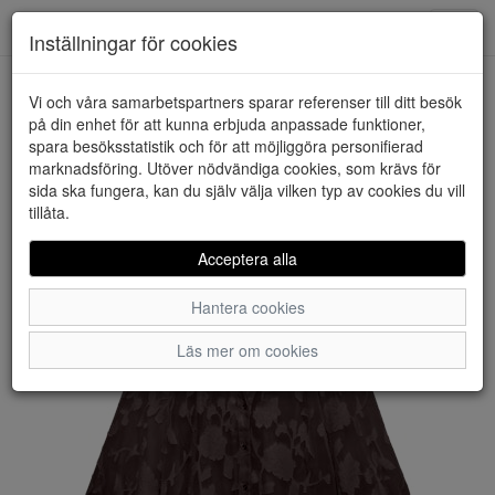
Downstairs - Vimmerby
Toggl
Inställningar för cookies
navig
Vi och våra samarbetspartners sparar referenser till ditt besök
HEM
VERO MODA
på din enhet för att kunna erbjuda anpassade funktioner,
spara besöksstatistik och för att möjliggöra personifierad
marknadsföring. Utöver nödvändiga cookies, som krävs för
sida ska fungera, kan du själv välja vilken typ av cookies du vill
tillåta.
Acceptera alla
Hantera cookies
Läs mer om cookies