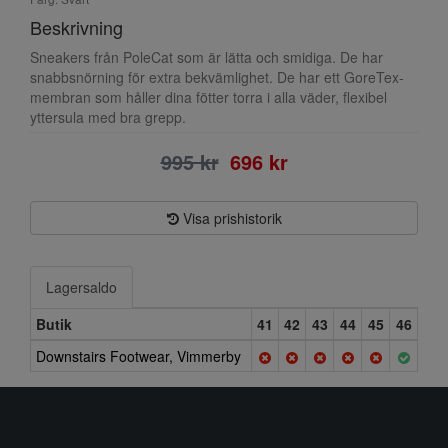
Beskrivning
Sneakers från PoleCat som är lätta och smidiga. De har
snabbsnörning för extra bekvämlighet. De har ett GoreTex-
membran som håller dina fötter torra i alla väder, flexibel
yttersula med bra grepp.
995 kr
696 kr
Visa prishistorik
Lagersaldo
Butik
41
42
43
44
45
46
Downstairs Footwear, Vimmerby