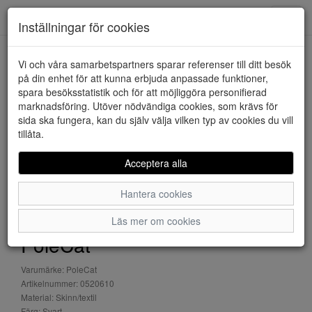
Downstairs - Vimmerby
Toggl
Inställningar för cookies
navig
Vi och våra samarbetspartners sparar referenser till ditt besök
HEM
POLECAT
på din enhet för att kunna erbjuda anpassade funktioner,
spara besöksstatistik och för att möjliggöra personifierad
marknadsföring. Utöver nödvändiga cookies, som krävs för
sida ska fungera, kan du själv välja vilken typ av cookies du vill
tillåta.
Acceptera alla
Hantera cookies
Läs mer om cookies
PoleCat
Varumärke: PoleCat
Artikelnummer: 0520610
Material: Skinn/textil
Färg: Svart