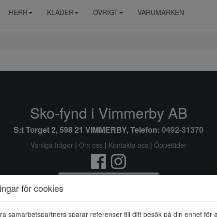
HERR
KLÄDER
ÖVRIGT
VARUMÄRKEN
Sko-fynd i Vimmerby AB
S:t Torget 2, 598 21 VIMMERBY, Telefon:
0492-31370
Vanliga frågor
|
Om oss
|
Kontakta oss
|
Öppettider
Ändra inställingar för cookies
ningar för cookies
© Sko-fynd i Vimmerby AB 2026 i samarbete med
Flexicon
ra samarbetspartners sparar referenser till ditt besök på din enhet för 