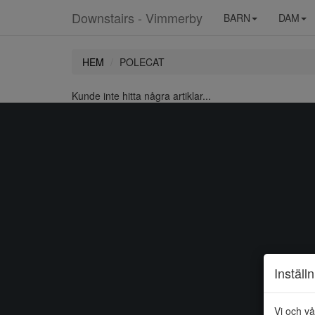
Downstairs - Vimmerby
BARN
DAM
HEM
POLECAT
Kunde inte hitta några artiklar...
Inställ
Vi och vå