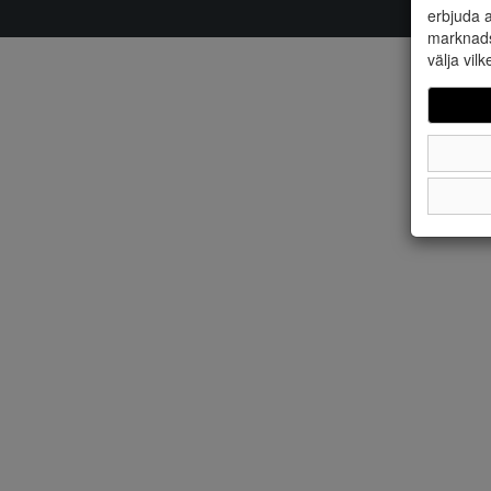
erbjuda a
marknads
välja vilk