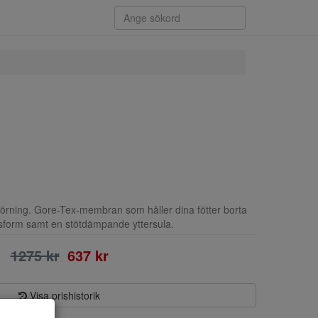
örning. Gore-Tex-membran som håller dina fötter borta
ssform samt en stötdämpande yttersula.
1275 kr
637 kr
Visa prishistorik