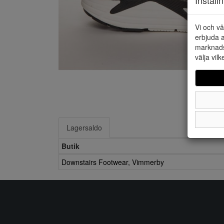
Vi och vå
erbjuda a
marknads
välja vilk
Lagersaldo
Butik
Downstairs Footwear, Vimmerby