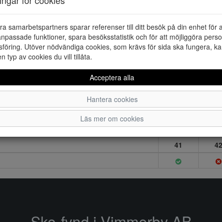
ra samarbetspartners sparar referenser till ditt besök på din enhet för 
npassade funktioner, spara besöksstatistik och för att möjliggöra perso
föring. Utöver nödvändiga cookies, som krävs för sida ska fungera, ka
en typ av cookies du vill tillåta.
Acceptera alla
Hantera cookies
Läs mer om cookies
41
4
Sko-fynd i Vimmerby AB