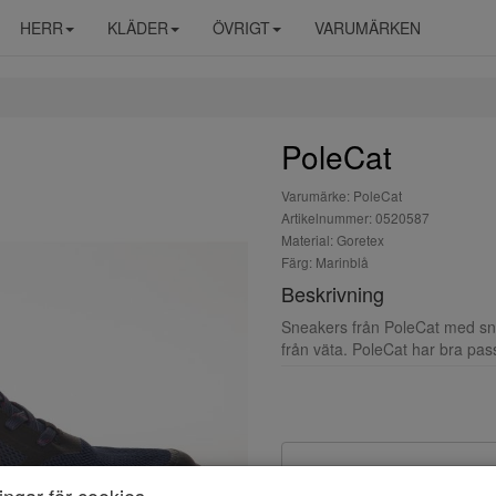
HERR
KLÄDER
ÖVRIGT
VARUMÄRKEN
PoleCat
Varumärke: PoleCat
Artikelnummer: 0520587
Material: Goretex
Färg: Marinblå
Beskrivning
Sneakers från PoleCat med sn
från väta. PoleCat har bra pa
ningar för cookies