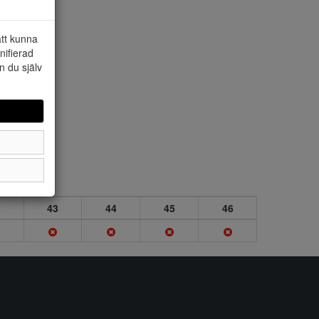
att kunna
nifierad
n du själv
2
43
44
45
46