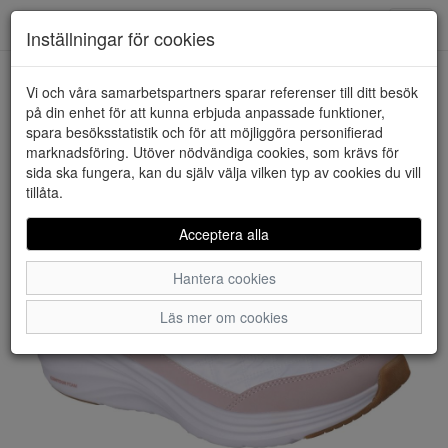
Downstairs - Vimmerby
Toggl
Inställningar för cookies
navig
Vi och våra samarbetspartners sparar referenser till ditt besök
HEM
SKECHERS
på din enhet för att kunna erbjuda anpassade funktioner,
spara besöksstatistik och för att möjliggöra personifierad
marknadsföring. Utöver nödvändiga cookies, som krävs för
sida ska fungera, kan du själv välja vilken typ av cookies du vill
tillåta.
Acceptera alla
Hantera cookies
Läs mer om cookies