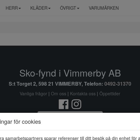
HERR
KLÄDER
ÖVRIGT
VARUMÄRKEN
Sko-fynd i Vimmerby AB
S:t Torget 2, 598 21 VIMMERBY, Telefon:
0492-31370
Vanliga frågor
|
Om oss
|
Kontakta oss
|
Öppettider
Ändra inställingar för cookies
ningar för cookies
© Sko-fynd i Vimmerby AB 2026 i samarbete med
Flexicon
ra samarbetspartners sparar referenser till ditt besök på din enhet för 