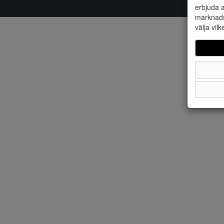
erbjuda a
marknads
välja vilk