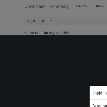
Downstairs - Vimmerby
BARN
DAM
HEM
DUFFY
Kunde inte hitta några artiklar...
Inställ
Vi och vå