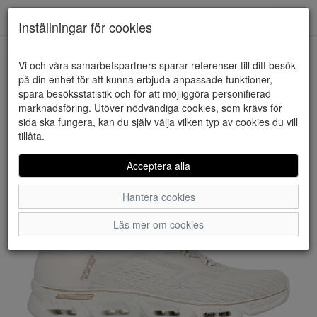
Downstairs - Vimmerby
Toggl
Inställningar för cookies
navig
Vi och våra samarbetspartners sparar referenser till ditt besök
HEM
SKECHERS
på din enhet för att kunna erbjuda anpassade funktioner,
spara besöksstatistik och för att möjliggöra personifierad
marknadsföring. Utöver nödvändiga cookies, som krävs för
sida ska fungera, kan du själv välja vilken typ av cookies du vill
tillåta.
Acceptera alla
Hantera cookies
Läs mer om cookies