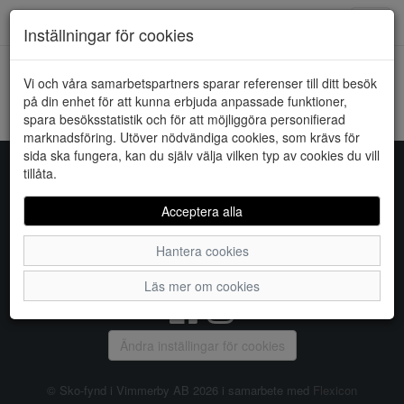
Downstairs - Vimmerby
Toggl
Inställningar för cookies
navig
Vi och våra samarbetspartners sparar referenser till ditt besök
HEM
RIEKER
på din enhet för att kunna erbjuda anpassade funktioner,
spara besöksstatistik och för att möjliggöra personifierad
Kunde inte hitta några artiklar...
marknadsföring. Utöver nödvändiga cookies, som krävs för
sida ska fungera, kan du själv välja vilken typ av cookies du vill
tillåta.
Sko-fynd i Vimmerby AB
Acceptera alla
S:t Torget 2, 598 21 VIMMERBY, Telefon:
0492-31370
Hantera cookies
Vanliga frågor
|
Om oss
|
Kontakta oss
|
Öppettider
Läs mer om cookies
Ändra inställingar för cookies
© Sko-fynd i Vimmerby AB 2026 i samarbete med
Flexicon