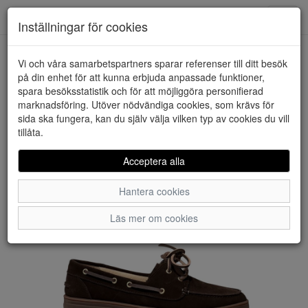
Downstairs - Vimmerby
Toggl
Inställningar för cookies
navig
Vi och våra samarbetspartners sparar referenser till ditt besök
HEM
DASIA
på din enhet för att kunna erbjuda anpassade funktioner,
spara besöksstatistik och för att möjliggöra personifierad
marknadsföring. Utöver nödvändiga cookies, som krävs för
sida ska fungera, kan du själv välja vilken typ av cookies du vill
tillåta.
Acceptera alla
Hantera cookies
Läs mer om cookies