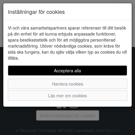
Downstairs - Vimmerby
Toggl
Inställningar för cookies
navig
Vi och våra samarbetspartners sparar referenser till ditt besök
HEM
RIEKER
på din enhet för att kunna erbjuda anpassade funktioner,
spara besöksstatistik och för att möjliggöra personifierad
Kunde inte hitta några artiklar...
marknadsföring. Utöver nödvändiga cookies, som krävs för
sida ska fungera, kan du själv välja vilken typ av cookies du vill
tillåta.
Sko-fynd i Vimmerby AB
Acceptera alla
S:t Torget 2, 598 21 VIMMERBY, Telefon:
0492-31370
Hantera cookies
Vanliga frågor
|
Om oss
|
Kontakta oss
|
Öppettider
Läs mer om cookies
Ändra inställingar för cookies
© Sko-fynd i Vimmerby AB 2026 i samarbete med
Flexicon