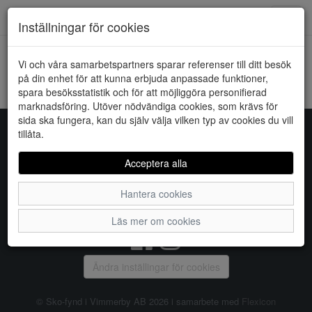
Downstairs - Vimmerby
Toggl
Inställningar för cookies
navig
Vi och våra samarbetspartners sparar referenser till ditt besök
HEM
CHARLOTTE OF SWEDEN
på din enhet för att kunna erbjuda anpassade funktioner,
spara besöksstatistik och för att möjliggöra personifierad
Kunde inte hitta några artiklar...
marknadsföring. Utöver nödvändiga cookies, som krävs för
sida ska fungera, kan du själv välja vilken typ av cookies du vill
tillåta.
Sko-fynd i Vimmerby AB
Acceptera alla
S:t Torget 2, 598 21 VIMMERBY, Telefon:
0492-31370
Hantera cookies
Vanliga frågor
|
Om oss
|
Kontakta oss
|
Öppettider
Läs mer om cookies
Ändra inställingar för cookies
© Sko-fynd i Vimmerby AB 2026 i samarbete med
Flexicon