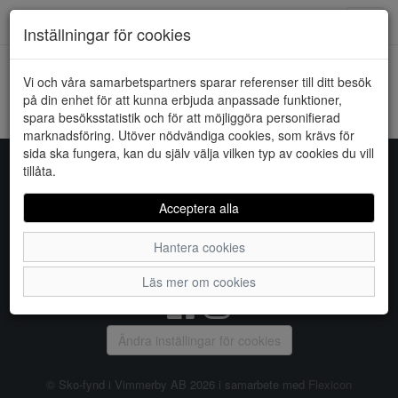
Downstairs - Vimmerby
Toggl
Inställningar för cookies
navig
Vi och våra samarbetspartners sparar referenser till ditt besök
HEM
ZIGZAG
på din enhet för att kunna erbjuda anpassade funktioner,
spara besöksstatistik och för att möjliggöra personifierad
Kunde inte hitta några artiklar...
marknadsföring. Utöver nödvändiga cookies, som krävs för
sida ska fungera, kan du själv välja vilken typ av cookies du vill
tillåta.
Sko-fynd i Vimmerby AB
Acceptera alla
S:t Torget 2, 598 21 VIMMERBY, Telefon:
0492-31370
Hantera cookies
Vanliga frågor
|
Om oss
|
Kontakta oss
|
Öppettider
Läs mer om cookies
Ändra inställingar för cookies
© Sko-fynd i Vimmerby AB 2026 i samarbete med
Flexicon